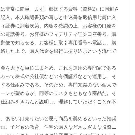
は非常に簡単。まず、郵送する資料（資料2）に同封さ
を記入。本人確認書類の写しと申込書を返信用封筒に入
ティ証券に到着次第、内容を確認の上、お客様の口座を
用の電話番号、お客様のフィデリティ証券口座番号、購
を郵便で知らせる。お客様は取引専用番号へ電話し、購
連絡した上で、購入代金を銀行に振り込むという流れで
金を大きな単位にまとめ、これを運用の専門家である
代わって株式や公社債などの有価証券などで運用し、そ
元する仕組みである。そのため、専門知識のない個人で
ターンが望めるが、同等のリスクもともなう商品だ。そ
の仕組みをきちんと説明し、理解していただくことが不
、あるいは売りたいと思う商品を奨めるといった推奨
計画、子どもの教育、住宅の購入などさまざまな投資ニ