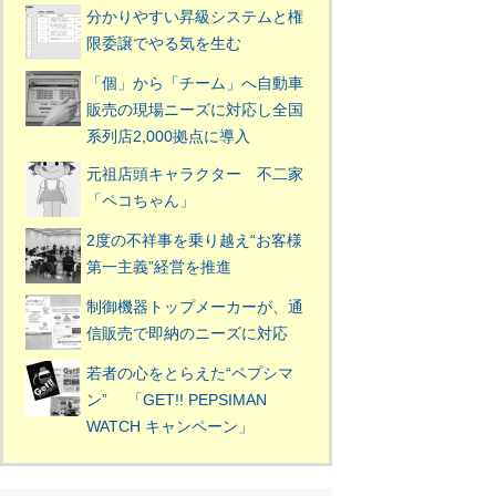
分かりやすい昇級システムと権
限委譲でやる気を生む
「個」から「チーム」へ自動車
販売の現場ニーズに対応し全国
系列店2,000拠点に導入
元祖店頭キャラクター 不二家
「ペコちゃん」
2度の不祥事を乗り越え“お客様
第一主義”経営を推進
制御機器トップメーカーが、通
信販売で即納のニーズに対応
若者の心をとらえた“ペプシマ
ン” 「GET!! PEPSIMAN
WATCH キャンペーン」