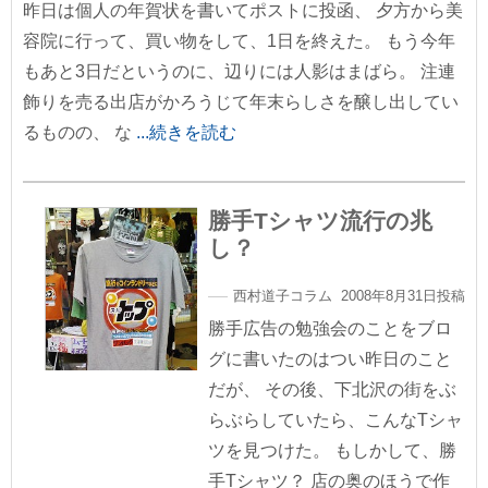
昨日は個人の年賀状を書いてポストに投函、 夕方から美
容院に行って、買い物をして、1日を終えた。 もう今年
もあと3日だというのに、辺りには人影はまばら。 注連
飾りを売る出店がかろうじて年末らしさを醸し出してい
るものの、 な
...続きを読む
勝手Tシャツ流行の兆
し？
西村道子コラム 2008年8月31日投稿
勝手広告の勉強会のことをブロ
グに書いたのはつい昨日のこと
だが、 その後、下北沢の街をぶ
らぶらしていたら、こんなTシャ
ツを見つけた。 もしかして、勝
手Tシャツ？ 店の奥のほうで作