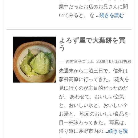
業中だったお店のお兄さんに聞
いてみると、 な
...続きを読む
よろず屋で大葉餅を買
う
西村道子コラム 2008年8月12日投稿
先週末から二泊三日で、信州は
蓼科高原に行ってきた。 花火を
見に行くのが主目的だったのだ
が、 あわせて、おいしい空気
と、おいしい水と、おいしい？
お湯と、 地元のおいしい食品を
目一杯味わってきた。 写真は、
帰り道に茅野市内の
...続きを読