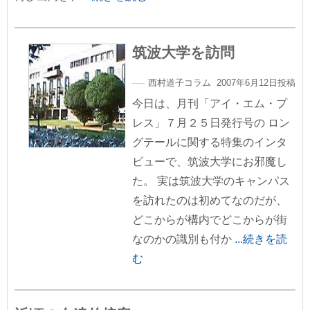
筑波大学を訪問
西村道子コラム 2007年6月12日投稿
今日は、月刊「アイ・エム・プ
レス」７月２５日発行号の ロン
グテールに関する特集のインタ
ビューで、筑波大学にお邪魔し
た。 実は筑波大学のキャンパス
を訪れたのは初めてなのだが、
どこからが構内でどこからが街
なのかの識別も付か
...続きを読
む