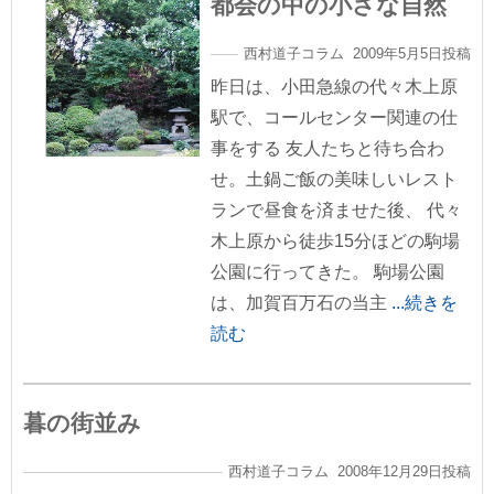
都会の中の小さな自然
西村道子コラム 2009年5月5日投稿
昨日は、小田急線の代々木上原
駅で、コールセンター関連の仕
事をする 友人たちと待ち合わ
せ。土鍋ご飯の美味しいレスト
ランで昼食を済ませた後、 代々
木上原から徒歩15分ほどの駒場
公園に行ってきた。 駒場公園
は、加賀百万石の当主
...続きを
読む
暮の街並み
西村道子コラム 2008年12月29日投稿