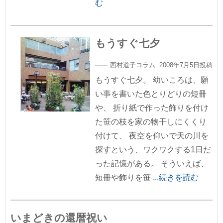
む
もうすぐ七夕
西村道子コラム 2008年7月5日投稿
もうすぐ七夕。 幼いころは、願
い事を書いた色とりどりの短冊
や、 折り紙で作った飾りを付け
た笹の枝を家の物干しにくくり
付けて、 夜空を仰いで天の川を
探すという、ワクワクする1日だ
った記憶がある。 そういえば、
短冊や飾りを笹
...続きを読む
いまどきの還暦祝い