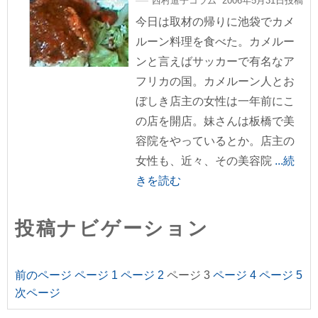
西村道子コラム 2006年5月31日投稿
今日は取材の帰りに池袋でカメ
ルーン料理を食べた。カメルー
ンと言えばサッカーで有名なア
フリカの国。カメルーン人とお
ぼしき店主の女性は一年前にこ
の店を開店。妹さんは板橋で美
容院をやっているとか。店主の
女性も、近々、その美容院
...続
きを読む
投稿ナビゲーション
前のページ
ページ
1
ページ
2
ページ
3
ページ
4
ページ
5
次ページ