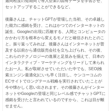
週間程度の短期間で導入企業の固有データを学習させ、
セットアップすることができるなど。
後藤さんは、チャットGPTが登場した当初、その卓越し
た能力に感銘を受け、これはかつてのインターネットの
誕生、Googleの出現に匹敵する、人間とコンピュータの
かかわり方を根本から変えるモノだと確信されたとのこ
と。振り返ってみれば、後藤さんはインターネットが普
及する以前から通信販売会社を立ち上げられ、その後、
これらのテクノロジーの進展と足並みを揃えて、日本の
インタラクティブ・マーケティングをリードして来られ
たお一人。私が取材させていただいた中でも、SEO(検
索エンジン最適化)にいち早く注目し、ケンコーコムの
ECサイトでロングテール戦略を実行されていたことが
今や懐かしく思い出されます。その後藤さんがインター
ネットやGoogleの登場と同じレベル感でチャットGPTに
感銘を受けたと言われているのですから、これは目が離
せません。