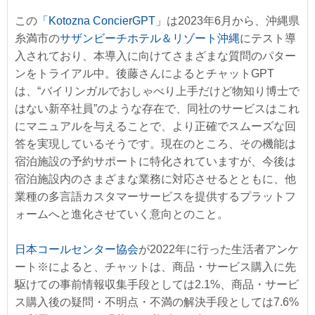
この
「Kotozna ConcierGPT」
は2023年6月から、沖縄県
糸満市の
サザンビーチホテル＆リゾート沖縄
にテスト導
入されており、本導入に向けてさまざまな質問のパター
ンをトライアル中。後藤さんによるとチャットGPT
は、“バイリンガルでおしゃべり上手だけど物知り博士で
はない新卒社員”のような存在で、同社のサービスはこれ
にマニュアルを与えることで、より正確でスムーズな回
答を実現しているそうです。現在のところ、その機能は
宿泊施設の予約サポートに特化されていますが、今後は
宿泊施設内のさまざまな業務に対応させるとともに、他
業種の多言語カスタマーサービスを提供するプラットフ
ォームへと進化させていく意向とのこと。
日本コールセンター協会
が2022年に行った生活者アンケ
ート※によると、チャットは、商品・サービス購入に先
駆けての事前情報収集手段としては2.1%、商品・サービ
ス購入後の疑問・不明点・不満の解決手段としては7.6%