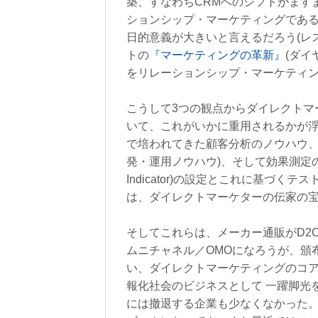
築、すなわちCRMへのシフトがます
ションシップ・マーケティングであ
日的意義が大きいと言えるだろう(レス
トの
『マーケティングの革新』
(ダイ
をリレーションシップ・マーケティン
こうして3つの観点からダイレクトマ
いて、これがいかに重用されるかが
で培われてきた顧客分析のノウハウ、
発・運用ノウハウ)、そして効果測定のためのKPI(K
Indicator)の設定とこれに基づ
は、ダイレクトマーケターの伝家の
そしてこれらは、メーカー通販がD2
ムニチャネル／OMOになろうが、頒
い、ダイレクトマーケティングのコア
報化社会のビジネスとして 一躍脚光
には撤退する企業も少なくなかった。そ