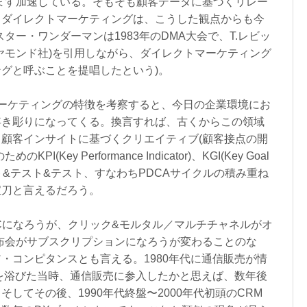
ます加速している。そもそも顧客データに基づくリレー
るダイレクトマーケティングは、こうした観点からも今
ター・ワンダーマンは1983年のDMA大会で、T.レビッ
ヤモンド社)を引用しながら、ダイレクトマーケティング
グと呼ぶことを提唱したという)。
ーケティングの特徴を考察すると、今日の企業環境にお
浮き彫りになってくる。換言すれば、古くからこの領域
顧客インサイトに基づくクリエイティブ(顧客接点の開
ey Performance Indicator)、KGI(Key Goal
くテスト&テスト&テスト、すなわちPDCAサイクルの積み重ね
宝刀と言えるだろう。
Cになろうが、クリック&モルタル／マルチチャネルがオ
布会がサブスクリプションになろうが変わることのな
・コンピタンスとも言える。1980年代に通信販売が情
を浴びた当時、通信販売に参入したかと思えば、数年後
してその後、1990年代終盤〜2000年代初頭のCRM