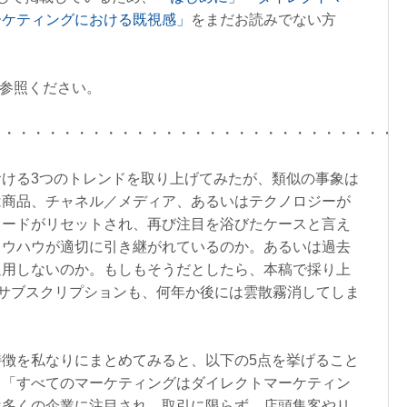
ーケティングにおける既視感」
をまだお読みでない方
参照ください。
・・・・・・・・・・・・・・・・・・・・・・・・・・・・
ける3つのトレンドを取り上げてみたが、類似の事象は
は商品、チャネル／メディア、あるいはテクノロジーが
ワードがリセットされ、再び注目を浴びたケースと言え
ノウハウが適切に引き継がれているのか。あるいは過去
通用しないのか。もしもそうだとしたら、本稿で採り上
O、サブスクリプションも、何年か後には雲散霧消してしま
徴を私なりにまとめてみると、以下の5点を挙げること
、「すべてのマーケティングはダイレクトマーケティン
は多くの企業に注目され、取引に限らず、店頭集客やリ