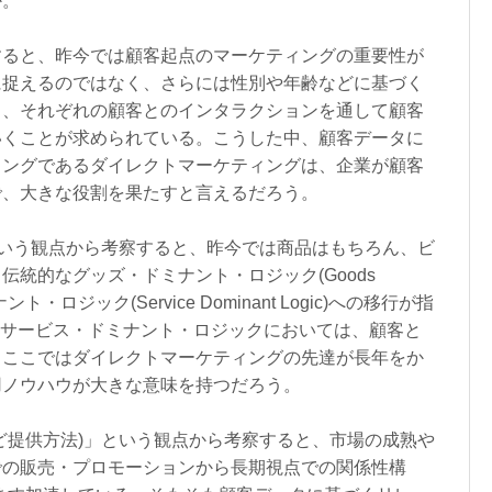
か。
すると、昨今では顧客起点のマーケティングの重要性が
に捉えるのではなく、さらには性別や年齢などに基づく
く、それぞれの顧客とのインタラクションを通して顧客
いくことが求められている。こうした中、顧客データに
ィングであるダイレクトマーケティングは、企業が顧客
で、大きな役割を果たすと言えるだろう。
という観点から考察すると、昨今では商品はもちろん、ビ
統的なグッズ・ドミナント・ロジック(Goods
ント・ロジック(Service Dominant Logic)への移行が指
 2004)。サービス・ドミナント・ロジックにおいては、顧客と
、ここではダイレクトマーケティングの先達が長年をか
用ノウハウが大きな意味を持つだろう。
ど提供方法)」という観点から考察すると、市場の成熟や
での販売・プロモーションから長期視点での関係性構