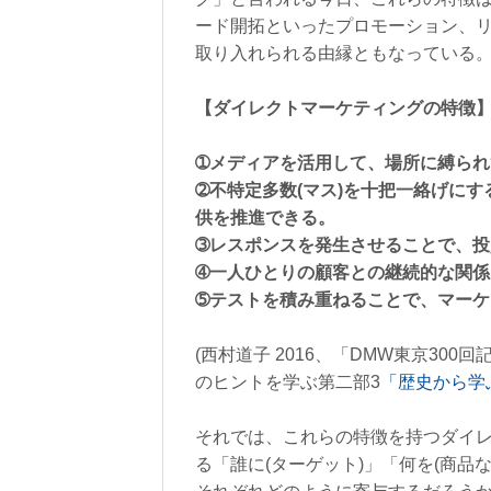
ード開拓といったプロモーション、
取り入れられる由縁ともなっている
【ダイレクトマーケティングの特徴
➀メディアを活用して、場所に縛ら
➁不特定多数(マス)を十把一絡げに
供を推進できる。
➂レスポンスを発生させることで、
➃一人ひとりの顧客との継続的な関係
➄テストを積み重ねることで、マー
(西村道子 2016、「DMW東京30
のヒントを学ぶ第二部3
「歴史から学
それでは、これらの特徴を持つダイ
る「誰に(ターゲット)」「何を(商品