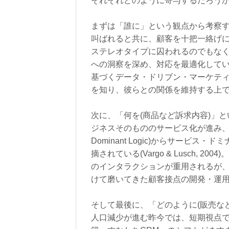
それぞれどのように寄与するだろう
まずは「誰に」という観点から考察
叫ばれると共に、顧客を十把一絡げ
ステレオタイプに囚われるのでもな
への洞察を深め、対応を最適化して
基づくデータ・ドリブン・マーケテ
を知り、彼らとの関係を維持する上
次に、「何を(商品など訴求内容)」
ジネスそのもののサービス化が進み、伝
Dominant Logic)からサービス・ドミナ
摘されている(Vargo & Lusch,
のインタラクションが重用されるが
けて磨いてきた顧客接点の開発・運
そして最後に、「どのように(販売な
人口減少が進む昨今では、短期視点