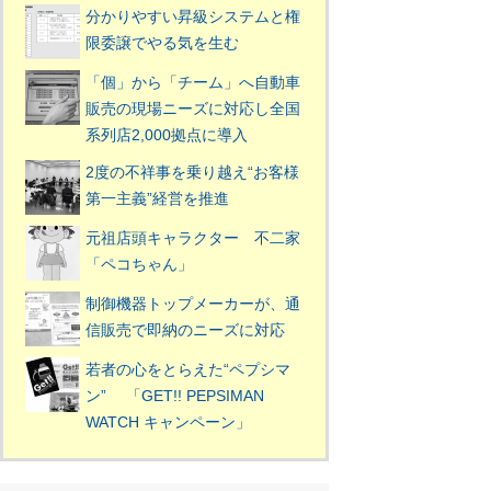
分かりやすい昇級システムと権
限委譲でやる気を生む
「個」から「チーム」へ自動車
販売の現場ニーズに対応し全国
系列店2,000拠点に導入
2度の不祥事を乗り越え“お客様
第一主義”経営を推進
元祖店頭キャラクター 不二家
「ペコちゃん」
制御機器トップメーカーが、通
信販売で即納のニーズに対応
若者の心をとらえた“ペプシマ
ン” 「GET!! PEPSIMAN
WATCH キャンペーン」