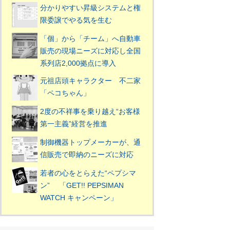
分かりやすい昇級システムと権
限委譲でやる気を生む
「個」から「チーム」へ自動車
販売の現場ニーズに対応し全国
系列店2,000拠点に導入
元祖店頭キャラクター 不二家
「ペコちゃん」
2度の不祥事を乗り越え“お客様
第一主義”経営を推進
制御機器トップメーカーが、通
信販売で即納のニーズに対応
若者の心をとらえた“ペプシマ
ン” 「GET!! PEPSIMAN
WATCH キャンペーン」