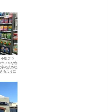
え。小型店で
カラフルな色
文字の読めな
できるように