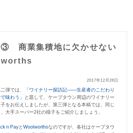
話③ 商業集積地に欠かせない
lworths
2017年12月28日
第二弾では、
「ワイナリー探訪記――生産者のこだわり
舌で味わう」
と題して、ケープタウン周辺のワイナリー
様子をお伝えしましたが、第三弾となる本稿では、同じ
、大手スーパー2社の様子をご紹介しましょう。
ick n Pay
と
Woolworths
なのですが、各社はケープタウ