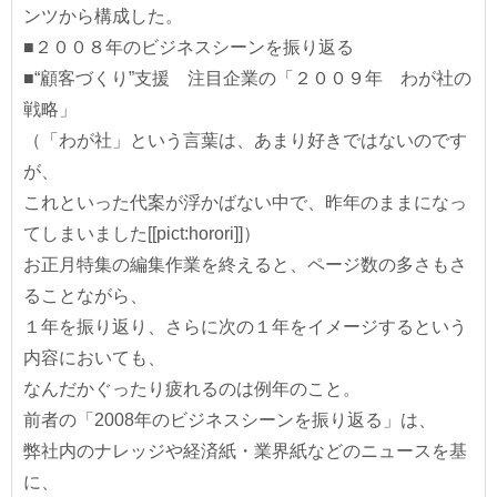
ンツから構成した。
■２００８年のビジネスシーンを振り返る
■“顧客づくり”支援 注目企業の「２００９年 わが社の
戦略」
（「わが社」という言葉は、あまり好きではないのです
が、
これといった代案が浮かばない中で、昨年のままになっ
てしまいました[[pict:horori]]）
お正月特集の編集作業を終えると、ページ数の多さもさ
ることながら、
１年を振り返り、さらに次の１年をイメージするという
内容においても、
なんだかぐったり疲れるのは例年のこと。
前者の「2008年のビジネスシーンを振り返る」は、
弊社内のナレッジや経済紙・業界紙などのニュースを基
に、