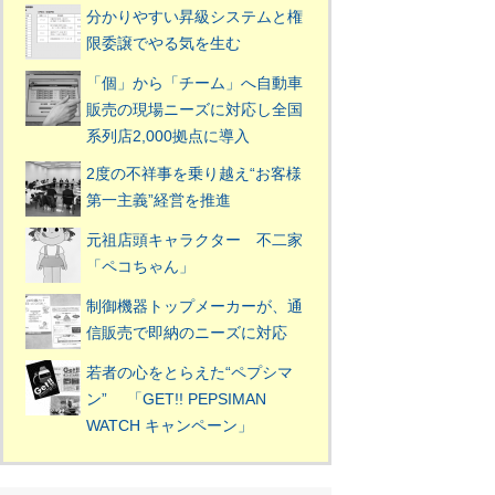
分かりやすい昇級システムと権
限委譲でやる気を生む
「個」から「チーム」へ自動車
販売の現場ニーズに対応し全国
系列店2,000拠点に導入
2度の不祥事を乗り越え“お客様
第一主義”経営を推進
元祖店頭キャラクター 不二家
「ペコちゃん」
制御機器トップメーカーが、通
信販売で即納のニーズに対応
若者の心をとらえた“ペプシマ
ン” 「GET!! PEPSIMAN
WATCH キャンペーン」