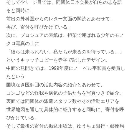
そして4ページ目では、同団体日本会長が自らの志を語
ると同時に、
前出の外科医からのレター文面の閲読とあわせて、
再び、寄付を呼びかけている。
次に、ブロシュアの表紙は、担架で運ばれる少年のモノ
クロ写真の上に
「彼らは来られない。私たちが来るのを待っている。」
というキャッチコピーを赤字で記したデザイン。
中面の見開きでは、1999年度にノーベル平和賞を受賞し
たという
国境なき医師団の活動内容の紹介とあわせて、
コンゴなどの怪我や病気の子供たちを写真つきで紹介。
裏面では同団体の派遣スタッフ数やその活動エリアを
世界地図を通して具体的に紹介すると同時に、寄付を呼
びかけている。
そして最後の寄付の振込用紙は、ゆうちょ銀行・郵便局