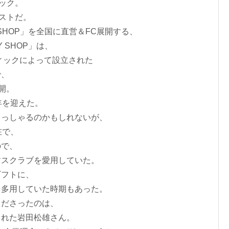
ック。
レストだ。
 SHOP」を全国に直営＆FC展開する、
 SHOP」は、
ディックによって設立された
で、
展開。
年を迎えた。
らっしゃるのかもしれないが、
在で、
ので、
すスクラブを愛用していた。
ギフトに、
を多用していた時期もあった。
くださったのは、
された岩田松雄さん。