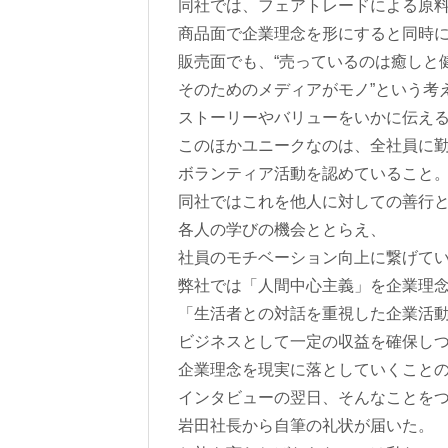
同社では、フェアトレードによる原
商品面で企業理念を形にすると同時
販売面でも、“売っているのは癒しと
そのためのメディアがモノ”という考
ストーリーやバリューをいかに伝え
このほかユニークなのは、全社員に勤
ボランティア活動を認めていること
同社ではこれを他人に対しての善行
各人の学びの機会ととらえ、
社員のモチベーション向上に繋げて
弊社では「人間中心主義」を企業理
「生活者との対話を重視した企業活
ビジネスとして一定の収益を確保し
企業理念を現実に落としていくこと
インタビューの翌日、そんなことを
岩田社長から自筆の礼状が届いた。