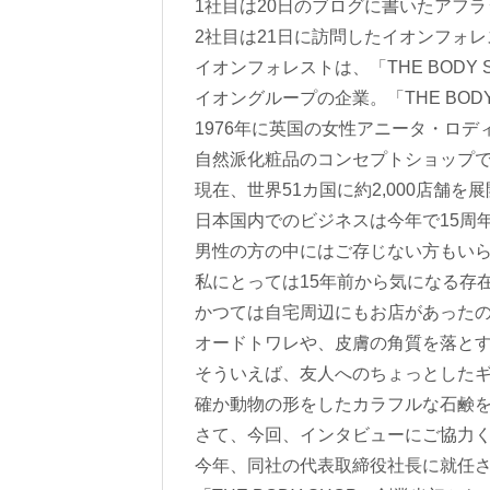
1社目は20日のブログに書いたアフラ
2社目は21日に訪問したイオンフォ
イオンフォレストは、「THE BODY
イオングループの企業。「THE BODY
1976年に英国の女性アニータ・ロ
自然派化粧品のコンセプトショップ
現在、世界51カ国に約2,000店舗を
日本国内でのビジネスは今年で15周
男性の方の中にはご存じない方もい
私にとっては15年前から気になる存
かつては自宅周辺にもお店があった
オードトワレや、皮膚の角質を落と
そういえば、友人へのちょっとした
確か動物の形をしたカラフルな石鹸
さて、今回、インタビューにご協力
今年、同社の代表取締役社長に就任