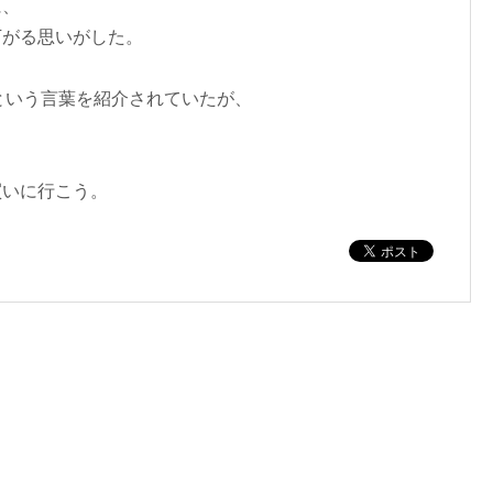
に、
下がる思いがした。
ference”という言葉を紹介されていたが、
。
買いに行こう。