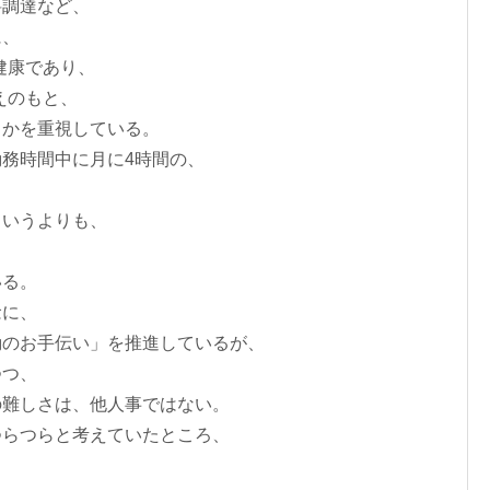
料調達など、
に、
健康であり、
えのもと、
るかを重視している。
務時間中に月に4時間の、
。
というよりも、
いる。
念に、
動のお手伝い」を推進しているが、
つつ、
の難しさは、他人事ではない。
つらつらと考えていたところ、