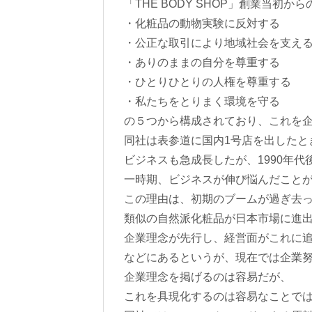
「THE BODY SHOP」創業当初
・化粧品の動物実験に反対する
・公正な取引により地域社会を支え
・ありのままの自分を尊重する
・ひとりひとりの人権を尊重する
・私たちをとりまく環境を守る
の５つから構成されており、これを
同社は表参道に国内1号店を出したと
ビジネスも急成長したが、1990年代
一時期、ビジネスが伸び悩んだこと
この理由は、初期のブームが過ぎ去
類似の自然派化粧品が日本市場に進
企業理念が先行し、経営面がこれに
などにあるというが、現在では企業
企業理念を掲げるのは容易だが、
これを具現化するのは容易なことで