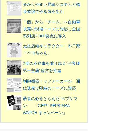
分かりやすい昇級システムと権
限委譲でやる気を生む
「個」から「チーム」へ自動車
販売の現場ニーズに対応し全国
系列店2,000拠点に導入
元祖店頭キャラクター 不二家
「ペコちゃん」
2度の不祥事を乗り越え“お客様
第一主義”経営を推進
制御機器トップメーカーが、通
信販売で即納のニーズに対応
若者の心をとらえた“ペプシマ
ン” 「GET!! PEPSIMAN
WATCH キャンペーン」