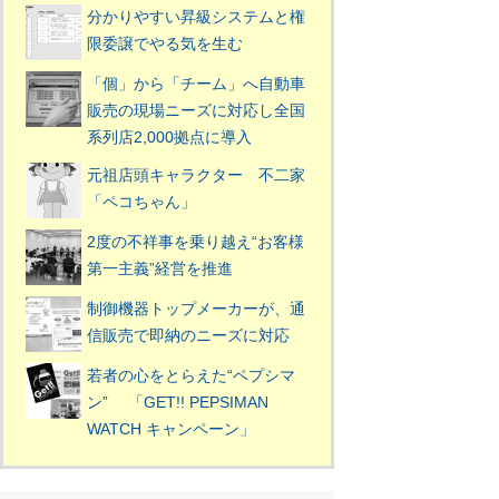
分かりやすい昇級システムと権
限委譲でやる気を生む
「個」から「チーム」へ自動車
販売の現場ニーズに対応し全国
系列店2,000拠点に導入
元祖店頭キャラクター 不二家
「ペコちゃん」
2度の不祥事を乗り越え“お客様
第一主義”経営を推進
制御機器トップメーカーが、通
信販売で即納のニーズに対応
若者の心をとらえた“ペプシマ
ン” 「GET!! PEPSIMAN
WATCH キャンペーン」