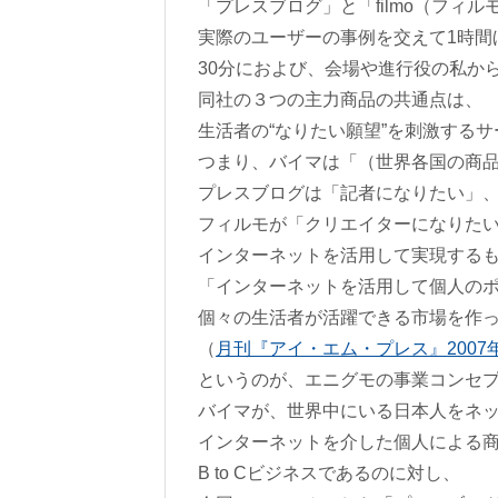
「プレスブログ」と「filmo（フィ
実際のユーザーの事例を交えて1時間
30分におよび、会場や進行役の私か
同社の３つの主力商品の共通点は、
生活者の“なりたい願望”を刺激するサ
つまり、バイマは「（世界各国の商
プレスブログは「記者になりたい」
フィルモが「クリエイターになりた
インターネットを活用して実現する
「インターネットを活用して個人の
個々の生活者が活躍できる市場を作
（
月刊『アイ・エム・プレス』2007
というのが、エニグモの事業コンセ
バイマが、世界中にいる日本人をネ
インターネットを介した個人による
B to Cビジネスであるのに対し、