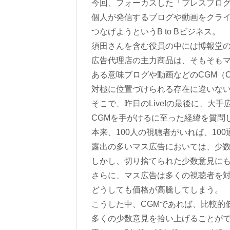
今回、フォーカスした「プレスブロ
個人が発信するブログや動画をクラ
つなげようというB to Bビジネス。
須田さんを含む役員の中には博報堂
広告代理店の主力商品は、そもそも
ある意味ブログや動画などのCGM（Consum
対極に位置づけられる存在に違いな
そこで、昨日のLive!の最後に、大
CGMを手がけるに至った経緯を質問
本来、100人の視聴者がいれば、10
露出の多いマス広告においては、少
しかし、切り捨てられた少数意見に
さらに、マス広告は多くの視聴者を
どうしても価格が高騰してしまう。
こうした中、CGMであれば、比較的
多くの少数意見を拾い上げることが