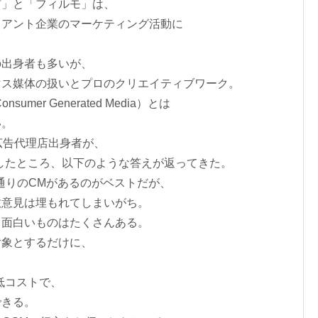
グ」と「フィルモ」は、
イアント企業のマーケティング活動に
の出身者も多いが、
マス媒体の扱いとプロのクリエイティブワーク。
er Generated Media）とは
い。
手広告代理店出身者が、
したところ、以下のような答えが返ってきた。
0通りのCMがあるのがベストだが、
数意見は埋もれてしまいがち。
も面白いものはたくさんある。
対象とするだけに、
低コストで、
できる。