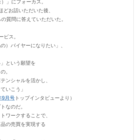
ルモ）」にフォーカス。
ほどお話いただいた後、
らの質問に答えていただいた。
ービス。
品の）バイヤーになりたい」、
、
い」という願望を
もの。
ポテンシャルを活かし、
っていこう」
年9月号
トップインタビューより）
プトなのだ。
ットワークすることで、
商品の売買を実現する